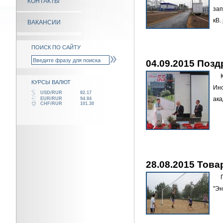
КОНТАКТЫ
за
кВ.
ВАКАНСИИ
ПОИСК ПО САЙТУ
04.09.2015 Поз
Ко
КУРСЫ ВАЛЮТ
Инс
USD/RUR
82.17
ака
EUR/RUR
94.84
CHF/RUR
101.30
28.08.2015 Тов
Пр
"Эн