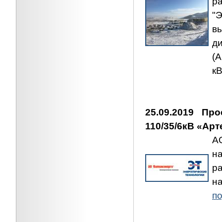
р
"
в
д
(
к
25.09.2019 П
110/35/6кВ «Ар
А
н
ра
н
по