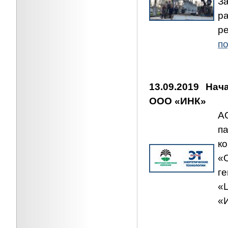
З
р
р
по
13.09.2019 На
ООО «ИНК»
А
п
к
«
г
«
«