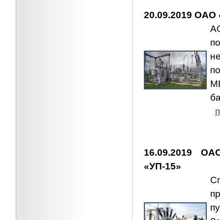
20.09.2019 ОАО
А
п
н
п
М
б
п
16.09.2019 О
«УП-15»
С
п
п