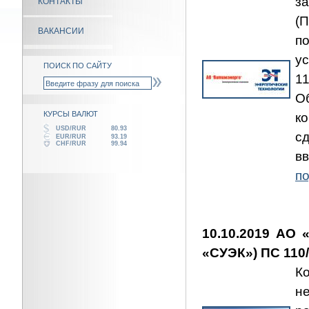
з
КОНТАКТЫ
(
ВАКАНСИИ
п
у
ПОИСК ПО САЙТУ
1
О
КУРСЫ ВАЛЮТ
к
USD/RUR
80.93
с
EUR/RUR
93.19
CHF/RUR
99.94
в
по
10.10.2019 АО 
«СУЭК») ПС 110/
К
н