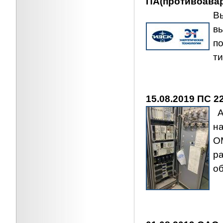
ПА(противоава
В
в
п
т
15.08.2019 ПС 
А
н
О
р
о