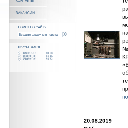
т
КОНТАКТЫ
р
ВАКАНСИИ
в
м
ПОИСК ПО САЙТУ
н
р
КУРСЫ ВАЛЮТ
№
USD/RUR
80.93
К
EUR/RUR
93.19
CHF/RUR
99.94
«
о
те
п
по
20.08.201