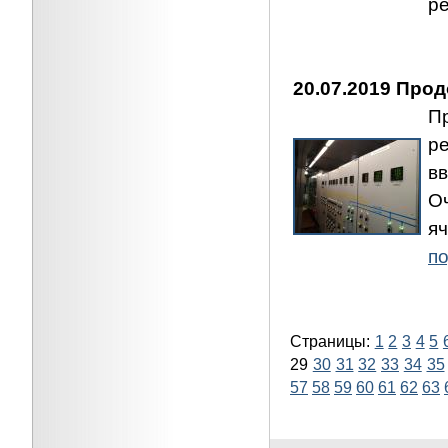
р
20.07.2019 Про
П
р
в
О
я
по
Страницы:
1
2
3
4
5
29
30
31
32
33
34
35
57
58
59
60
61
62
63