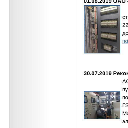
01.08.2019 ОАО
А
с
2
д
по
30.07.2019 Рек
А
п
п
Г
М
э