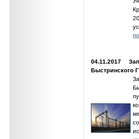
У
К
2
у
по
04.11.2017 
Быстринского 
З
Б
п
к
м
с
и