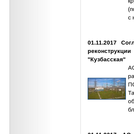
к
(
с 
01.11.2017 Cо
реконструкци
"Кузбасская"
А
р
ПС
Т
о
б