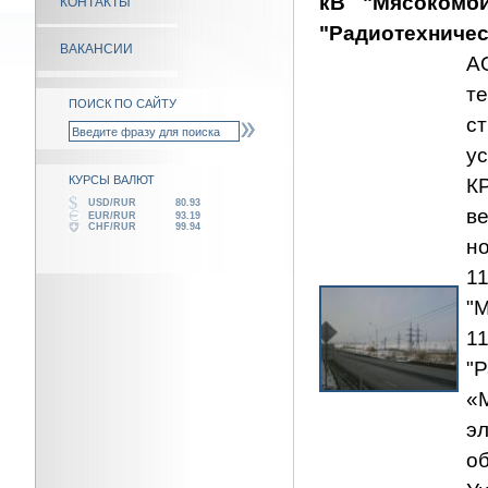
кВ "Мясокомб
КОНТАКТЫ
"Радиотехничес
ВАКАНСИИ
А
т
ПОИСК ПО САЙТУ
с
у
КУРСЫ ВАЛЮТ
К
USD/RUR
80.93
в
EUR/RUR
93.19
CHF/RUR
99.94
н
"
"
«
э
о