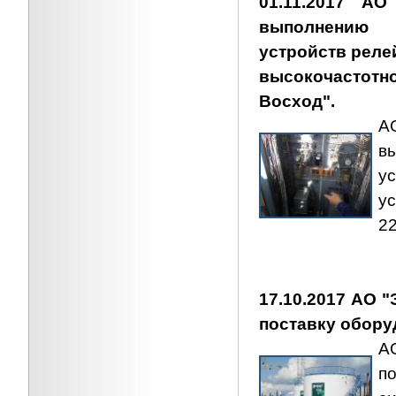
01.11.2017 АО
выполнению 
устройств реле
высокочастотно
Восход".
А
в
у
у
22
17.10.2017 АО 
поставку обору
АО
п