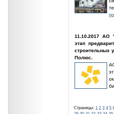
с
т
по
11.10.2017 АО
этап предвари
строительных у
Полюс.
А
э
о
б
Страницы:
1
2
3
4
5
29
30
31
32
33
34
35