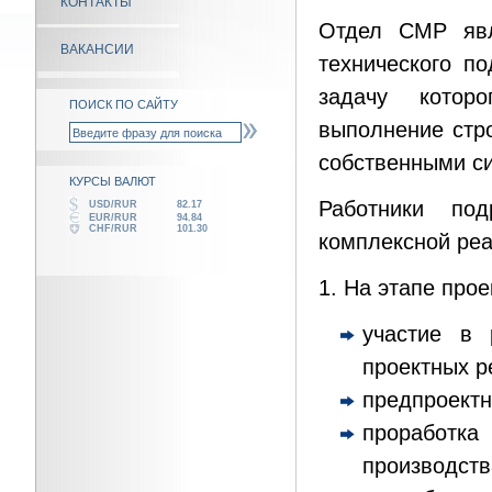
КОНТАКТЫ
Отдел СМР явля
ВАКАНСИИ
технического п
задачу котор
ПОИСК ПО САЙТУ
выполнение стро
собственными с
КУРСЫ ВАЛЮТ
Работники под
USD/RUR
82.17
EUR/RUR
94.84
CHF/RUR
101.30
комплексной реа
1. На этапе прое
участие в 
проектных р
предпроектн
проработк
производств