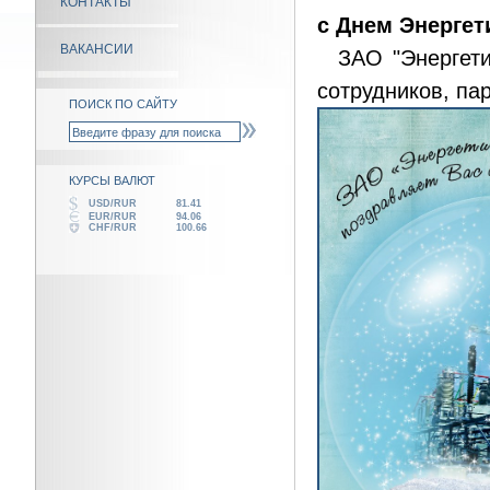
КОНТАКТЫ
с Днем Энергет
ВАКАНСИИ
ЗАО "Энергетич
сотрудников, па
ПОИСК ПО САЙТУ
КУРСЫ ВАЛЮТ
USD/RUR
81.41
EUR/RUR
94.06
CHF/RUR
100.66