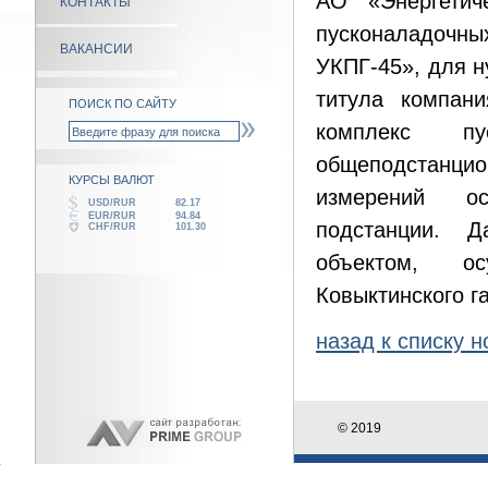
АО «Энергетич
КОНТАКТЫ
пусконаладочны
ВАКАНСИИ
УКПГ-45», для н
титула компани
ПОИСК ПО САЙТУ
комплекс пу
общеподстанцион
КУРСЫ ВАЛЮТ
измерений осн
USD/RUR
82.17
EUR/RUR
94.84
подстанции. Д
CHF/RUR
101.30
объектом, ос
Ковыктинского г
назад к списку н
© 2019